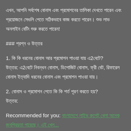
এখন, আপনি সর্বশেষ বোনাস এবং প্রমোশনের তালিকা দেখতে পারেন এবং
প্রয়োজনে সেগুলি পেতে সঠিকভাবে কাজ করতে পারেন। শুভ লাভ
অনলাইন বেটিং শুরু করতে পারেন!
### প্রশ্ন ও উত্তর
1. কি কি ধরনের বোনাস আর প্রমোশন পাওয়া যায় এ2বেটে?
উত্তর: এ2বেটে নিবন্ধন বোনাস, ডিপোজিট বোনাস, ফ্রী বেট, রিফারেল
বোনাস ইত্যাদি ধরনের বোনাস এবং প্রমোশন পাওয়া যায়।
2. বোনাস ও প্রমোশন পেতে কি কি শর্ত পূরণ করতে হয়?
উত্তর:
Recommended for you:
বাংলাদেশে লাইভ রুলেট খেলা অনেক
জনপ্রিয়তা পায়েছে। এই খেল...