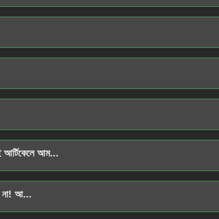
আর্টিকেলে আম...
ে না! আ...