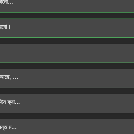
়ানো...
করবো।
 আছে, ...
ইন ক্যা...
ন্ত ম...