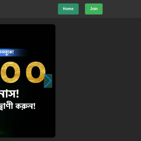
Home
Join