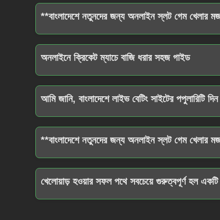
**বাংলাদেশে নতুনদের জন্য অনলাইন স্লট গেম খেলার ম
অনলাইনে ক্রিকেট ম্যাচে বাজি ধরার সহজ গাইড
আমি জানি, বাংলাদেশে লাইভ বেটিং সাইটের পপুলারিটি দিন 
**বাংলাদেশে নতুনদের জন্য অনলাইন স্লট গেম খেলার ম
খেলোয়াড় হওয়ার সফল পথে সবচেয়ে গুরুত্বপূর্ণ হল একটি 