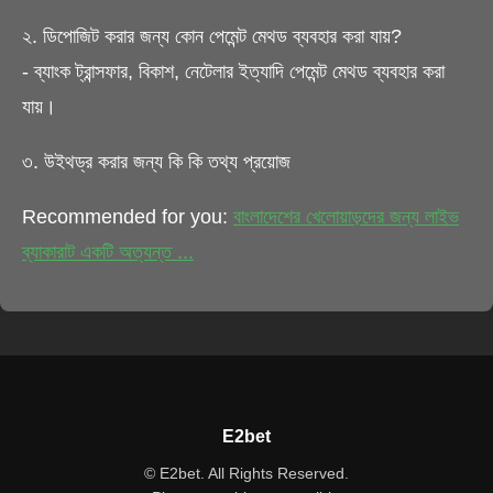
২. ডিপোজিট করার জন্য কোন পেমেন্ট মেথড ব্যবহার করা যায়?
- ব্যাংক ট্রান্সফার, বিকাশ, নেটেলার ইত্যাদি পেমেন্ট মেথড ব্যবহার করা
যায়।
৩. উইথড্র করার জন্য কি কি তথ্য প্রয়োজ
Recommended for you:
বাংলাদেশের খেলোয়াড়দের জন্য লাইভ
ব্যাকারাট একটি অত্যন্ত ...
E2bet
©
E2bet. All Rights Reserved.