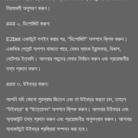
নিয়মাবলী অনুসরণ করুন।
### ২. ডিপোজিট করুন:
E2bet একাউন্টে লগইন করার পর, "ডিপোজিট" অপশনে ক্লিক করুন।
একাধিক পেমেন্ট অপশন থাকতে পারে, যেমন ব্যাংক ট্রান্সফার, বিকাশ,
নেটেলার ইত্যাদি। আপনার পছন্দের মেথড নির্বাচন করুন এবং প্রয়োজনীয়
তথ্য প্রদান করুন।
### ৩. উইথড্র করুন:
আপনি যদি কোনো পুরস্কার জিতেন এবং তা উইথড্র করতে চান, তাহলে
"উইথড্র" বা "উত্তোলন" অপশনে ক্লিক করুন। আপনার উইথড্র এবং
অ্যাকাউন্ট তথ্য প্রদান করুন এবং প্রয়োজনীয় অনুসন্ধান করুন। আপনার
অ্যাকাউন্টে উইথড্র প্রক্রিয়া সম্পন্ন করা হবে।