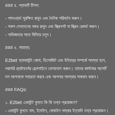
### ৪. স্যাফটি টিপস:
- পাসওয়ার্ড সুরক্ষিত রাখুন এবং দৈনিক পরিবর্তন করুন।
- সকল লেনদেনের নজর রাখুন এবং স্ক্রিনশট বা স্ক্রিন রেকর্ড করুন।
- অভিজ্ঞতার সাথে মিলিয়ে চলুন।
### ৫. সাহায্য:
E2bet অ্যাকাউন্ট খোলা, ডিপোজিট এবং উইথড্র সম্পর্কে সমস্যা হলে,
সরাসরি প্ল্যাটফর্মের হেল্পলাইনে যোগাযোগ করুন। তাদের কাস্টমার সাপোর্ট
দল আপনাকে সহায়তা করবে এবং আপনার সমস্যার সমাধান করবে।
### FAQs:
১. E2bet একাউন্ট খুলতে কি কি তথ্য প্রয়োজন?
- একাউন্ট খুলতে নাম, ইমেইল, মোবাইল নাম্বার ইত্যাদি তথ্য প্রয়োজন।