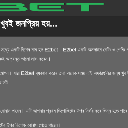
ুবই জনপ্রিয় হয়...
লির মধ্যে একটি বিশেষ নাম হল E2bet। E2bet একটি অনলাইন বেটিং ও গেমিং প্ল
েকেই অত্যন্ত ভালো লাভ করেন।
রমোশন। যারা E2bet ব্যবহার করেন তারা অনেক সময় এই অফারগুলির জন্য খু
তে চাই।
নাস পাবেন। এটি আপনার প্রথম ডিপোজিটের উপর নির্ভর করে ভিন্ন হতে পার
িটের উপর রিলোড বোনাস পেতে পারেন।