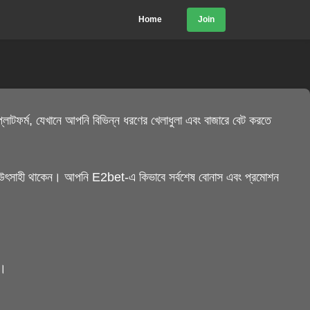
Home
Join
াটফর্ম, যেখানে আপনি বিভিন্ন ধরণের খেলাধুলা এবং বাজারে বেট করতে
ব উৎসাহী থাকেন। আপনি E2bet-এ কিভাবে সর্বশেষ বোনাস এবং প্রমোশন
ে।