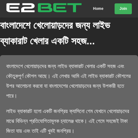
Home
Join
বাংলাদেশে খেলোয়াড়দের জন্য লাইভ
ব্যাকারাট খেলার একটি সহজ...
বাংলাদেশে খেলোয়াড়দের জন্য লাইভ ব্যাকারাট খেলার একটি সহজ এবং
কৌতুকপূর্ণ কৌশল আছে। এই লেখায় আমি এই লাইভ ব্যাকারাট কৌশলের
উপর আলোচনা করবো যা বাংলাদেশের খেলোয়াড়দের জন্য উপকারী হতে
পারে।
লাইভ ব্যাকারাট হলো একটি জনপ্রিয় ক্যাসিনো গেম যেখানে খেলোয়াড়দের
মাঝে বিভিন্ন প্রতিযোগিতামূলক চ্যালেঞ্জ থাকে। এই গেমে সহজেই টাকা
জিতা যায় এবং তাই এটি খুবই জনপ্রিয়।