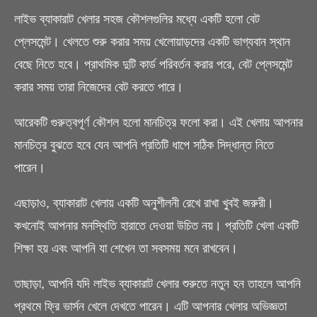
লাইভ ব্যাকারাট খেলার সহজ কৌশলগুলির মধ্যে একটি হলো বেট
প্লেসমেন্ট। খেলতে শুরু করার সময় খেলোয়াড়দের একটি ভাগ্যবান স্থান
বেছে নিতে হবে। প্রাথমিক দুটি কার্ড পরিবর্তন করার পরে, বেট প্লেসমেন্ট
করার সময় তারা নিজেদের বেট করতে পারে।
আরেকটি গুরুত্বপূর্ণ কৌশল হলো মানচিত্র ফলো করা। এই খেলায় আপনার
মানচিত্র বুঝতে হবে যেন আপনি প্রতিটি ধাপে সঠিক সিদ্ধান্ত নিতে
পারেন।
এছাড়াও, ব্যাকারাট খেলায় একটি অনুশীলনী রেখে রাখা খুবই জরুরী।
কখনোই আপনার মনস্থিতি হারাতে দেওয়া উচিত নয়। প্রতিটি খেলা একটি
শিক্ষা হয় এবং আপনি যা শেখেন তা সবসময় মনে রাখবেন।
তাছাড়া, আপনি যদি লাইভ ব্যাকারাট খেলার শুরুতে নতুন হন তাহলে আপনি
প্রথমে ফ্রি ভার্সন খেলে দেখতে পারেন। এটি আপনার খেলার অভিজ্ঞতা