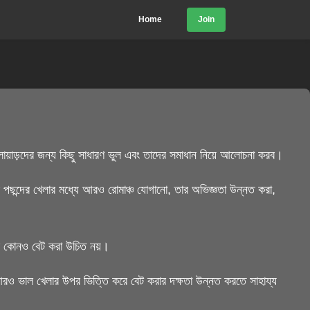
Home
Join
লোয়াড়দের জন্য কিছু সাধারণ ভুল এবং তাদের সমাধান নিয়ে আলোচনা করব।
র পছন্দের খেলার মধ্যে আরও রোমাঞ্চ যোগানো, তার অভিজ্ঞতা উন্নত করা,
়াই কোনও বেট করা উচিত নয়।
 আরও ভাল খেলার উপর ভিত্তি করে বেট করার দক্ষতা উন্নত করতে সাহায্য