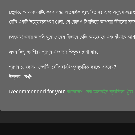
চতুর্থত, অনেকে বেটিং করার সময় অত্যধিক প্রভাবিত হয় এবং অনুভব করে ত
বেটিং একটি উত্তেজনাপরণ খেলা, সে কোনও স্থিতিতে আপনার জীবনের সমস্
চমৎকার! এবার আপনি বুঝে গেছেন কিভাবে বেটিং করতে হয় এবং কীভাবে আপন
এখন কিছু জনপ্রিয় প্রশ্ন এবং তার উত্তর দেখা যাক:
প্রশ্ন ১: কোনও স্পোর্টস বেটিং সাইট প্রস্তাবিত করতে পারবেন?
উত্তর: বে�
Recommended for you:
বাংলাদেশে সেরা অনলাইন ক্যাসিনো খুঁজে