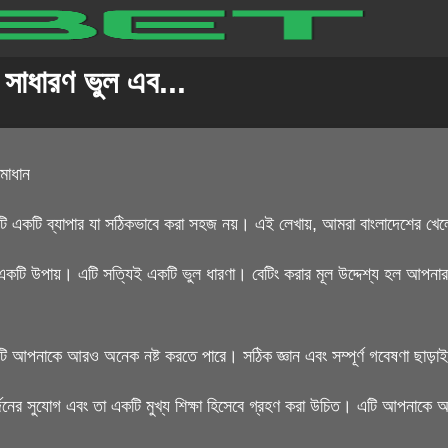
: সাধারণ ভুল এব...
সমাধান
 এটি একটি ব্যাপার যা সঠিকভাবে করা সহজ নয়। এই লেখায়, আমরা বাংলাদেশের খে
ের একটি উপায়। এটি সত্যিই একটি ভুল ধারণা। বেটিং করার মূল উদ্দেশ্য হল আপনা
ং এটি আপনাকে আরও অনেক নষ্ট করতে পারে। সঠিক জ্ঞান এবং সম্পূর্ণ গবেষণা ছাড
্জনের সুযোগ এবং তা একটি মুখ্য শিক্ষা হিসেবে গ্রহণ করা উচিত। এটি আপনাকে