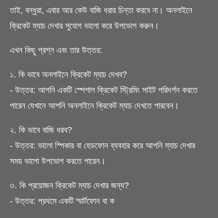
তাই, বন্ধুরা, এবার আর কেউ বাজি ধরার চিন্তা করবে না। অনলাইনে
ক্রিকেট ম্যাচ দেখার সুযোগ ভালো করে উপভোগ করুন।
এখন কিছু প্রশ্ন এবং তার উত্তর:
১. কি ভাবে অনলাইনে ক্রিকেট ম্যাচ দেখব?
- উত্তর: আপনি একটি স্পেশাল ক্রিকেট স্ট্রিমিং সাইট পরিদর্শন করতে
পারেন যেখানে আপনি অনলাইনে ক্রিকেট ম্যাচ দেখতে পারবেন।
২. কি ভাবে বাজি ধরব?
- উত্তর: ভালো স্পিকার বা হেডফোন ব্যবহার করে আপনি ম্যাচ দেখার
সময় ভালো উপভোগ করতে পারেন।
৩. কি প্রয়োজন ক্রিকেট ম্যাচ দেখার জন্য?
- উত্তর: প্রথমে একটি স্মার্টফোন বা ক