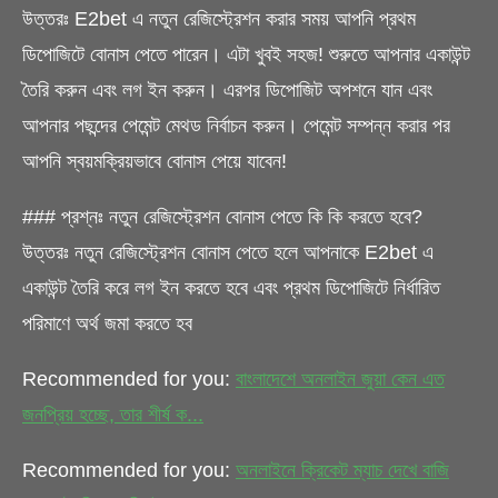
উত্তরঃ E2bet এ নতুন রেজিস্ট্রেশন করার সময় আপনি প্রথম
ডিপোজিটে বোনাস পেতে পারেন। এটা খুবই সহজ! শুরুতে আপনার একাউন্ট
তৈরি করুন এবং লগ ইন করুন। এরপর ডিপোজিট অপশনে যান এবং
আপনার পছন্দের পেমেন্ট মেথড নির্বাচন করুন। পেমেন্ট সম্পন্ন করার পর
আপনি স্বয়মক্রিয়ভাবে বোনাস পেয়ে যাবেন!
### প্রশ্নঃ নতুন রেজিস্ট্রেশন বোনাস পেতে কি কি করতে হবে?
উত্তরঃ নতুন রেজিস্ট্রেশন বোনাস পেতে হলে আপনাকে E2bet এ
একাউন্ট তৈরি করে লগ ইন করতে হবে এবং প্রথম ডিপোজিটে নির্ধারিত
পরিমাণে অর্থ জমা করতে হব
Recommended for you:
বাংলাদেশে অনলাইন জুয়া কেন এত
জনপ্রিয় হচ্ছে, তার শীর্ষ ক...
Recommended for you:
অনলাইনে ক্রিকেট ম্যাচ দেখে বাজি