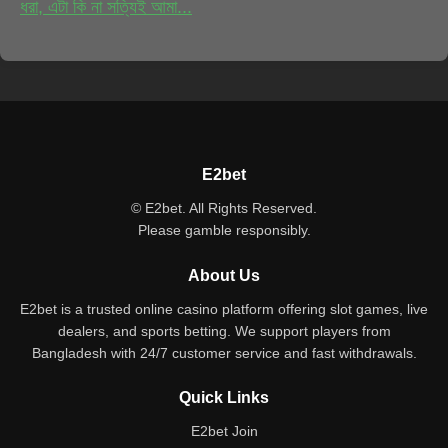
ধরা, এটা কি না সত্যিই আমা...
E2bet
©
E2bet. All Rights Reserved.
Please gamble responsibly.
About Us
E2bet is a trusted online casino platform offering slot games, live
dealers, and sports betting. We support players from
Bangladesh with 24/7 customer service and fast withdrawals.
Quick Links
E2bet Join