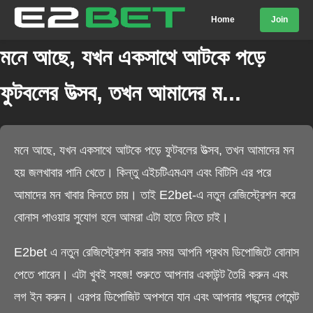
Home
Join
মনে আছে, যখন একসাথে আটকে পড়ে
ফুটবলের উত্সব, তখন আমাদের ম...
মনে আছে, যখন একসাথে আটকে পড়ে ফুটবলের উত্সব, তখন আমাদের মন
হয় জলখাবার পানি খেতে। কিন্তু এইচটিএমএল এবং বিটিসি এর পরে
আমাদের মন খাবার কিনতে চায়। তাই E2bet-এ নতুন রেজিস্ট্রেশন করে
বোনাস পাওয়ার সুযোগ হলে আমরা এটা হাতে নিতে চাই।
E2bet এ নতুন রেজিস্ট্রেশন করার সময় আপনি প্রথম ডিপোজিটে বোনাস
পেতে পারেন। এটা খুবই সহজ! শুরুতে আপনার একাউন্ট তৈরি করুন এবং
লগ ইন করুন। এরপর ডিপোজিট অপশনে যান এবং আপনার পছন্দের পেমেন্ট