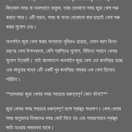
বিদ্যমান সময় বা অবস্থানে থাকুক, তারা যেকোনো সময় জুয়া খেলা শুরু
করতে পারে। এটি স্থান, সময় বা অন্য যেকোনো বাধা ছাড়াই খেলা শুরু
করার সুযোগ দেয়।
অনলাইন জুয়া খেলা করার অন্যান্য সুবিধাও রয়েছে, যেমন বহুল ভিন্ন
ধরণের খেলা উপলব্ধতা, বেশি প্রাপ্তির সুযোগ, বিভিন্ন স্থানে খেলার
সুযোগ ইত্যাদি। তাই বাংলাদেশে অনলাইন জুয়া খেলা এত জনপ্রিয় হচ্ছে
এবং মানুষের মধ্যে এটি একটি খুব জনপ্রিয় নাম্বার এক খেলা হিসেবে
পরিচিত।
**চমৎকার! জুয়া খেলার সময় সবচেয়ে গুরুত্বপূর্ণ কোন ঘটনা?**
জুয়া খেলার সময় সবচেয়ে গুরুত্বপূর্ণ হলো স্বাস্থ্য সংরক্ষণ। খেলা খেলার
সময় মানুষদের নিজেদের সময় কেটে নিতে হয় এবং সাধারণভাবে স্বাস্থ্য
ক্ষতি হওয়ার সম্ভাবনা থাকে।