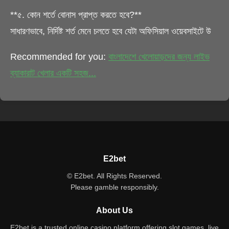
**৫. কোন শর্তে বোনাস প্রাপ্ত করতে হবে?**
সাধারণভাবে, নির্দিষ্ট শর্ত মেনে চলতে হবে যেটা অফিসিয়াল ওয়েবসাইটে উ
Recommended for you:
বাংলাদেশে খেলোয়াড়দের জন্য লাইভ
ব্যাকারাট খেলার একটি সহজ...
E2bet
©
E2bet. All Rights Reserved.
Please gamble responsibly.
About Us
E2bet is a trusted online casino platform offering slot games, live