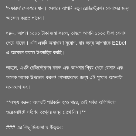
'অফারস' সেকশনে যান। সেখানে আপনি নতুন রেজিস্ট্রেশন বোনাসের জন্য
আবেদন করতে পারেন।
ধরুন, আপনি ১০০০ টাকা জমা করলে, তাহলে আপনি ১০০০ টাকা বোনাস
পেয়ে যাবেন। এটা একটি অসাধারণ সুযোগ, যার জন্য আপনাকে E2bet
এ আবেদন করতে উৎসাহিত করছি।
তাহলে, এখনি রেজিস্ট্রেশন করুন এবং আপনার প্রিয় গেমে বোনাস এবং
অনেক অনেক উপভোগ করুন! খেলোয়ারদের জন্য এই সুযোগ অনেকটা
মনোযোগ সহ।
**লক্ষ্য করুন: অফারটি পরিবর্তন হতে পারে, তাই সর্বদা অফিসিয়াল
ওয়েবসাইটে সর্বশেষ তথ্যের জন্য দেখে নিন।**
### এর কিছু জিজ্ঞাসা ও উত্তর: