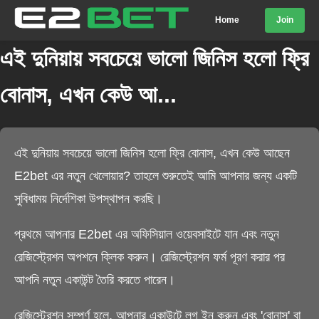
Home
Join
এই দুনিয়ায় সবচেয়ে ভালো জিনিস হলো ফ্রি
বোনাস, এখন কেউ আ...
এই দুনিয়ায় সবচেয়ে ভালো জিনিস হলো ফ্রি বোনাস, এখন কেউ আছেন
E2bet এর নতুন খেলোয়ার? তাহলে শুরুতেই আমি আপনার জন্য একটি
সুবিধাময় নির্দেশিকা উপস্থাপন করছি।
প্রথমে আপনার E2bet এর অফিসিয়াল ওয়েবসাইটে যান এবং নতুন
রেজিস্ট্রেশন অপশনে ক্লিক করুন। রেজিস্ট্রেশন ফর্ম পূরণ করার পর
আপনি নতুন একাউন্ট তৈরি করতে পারেন।
রেজিস্ট্রেশন সম্পূর্ণ হলে, আপনার একাউন্টে লগ ইন করুন এবং 'বোনাস' বা