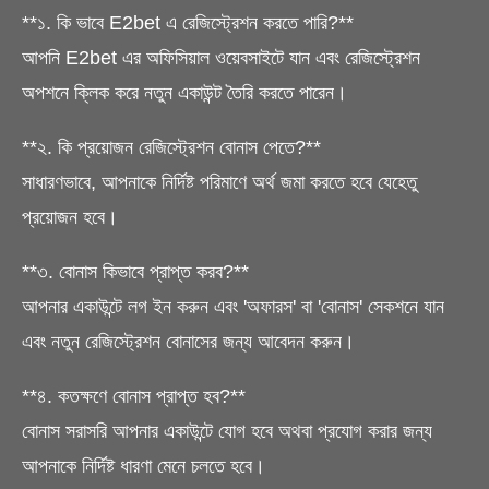
**১. কি ভাবে E2bet এ রেজিস্ট্রেশন করতে পারি?**
আপনি E2bet এর অফিসিয়াল ওয়েবসাইটে যান এবং রেজিস্ট্রেশন
অপশনে ক্লিক করে নতুন একাউন্ট তৈরি করতে পারেন।
**২. কি প্রয়োজন রেজিস্ট্রেশন বোনাস পেতে?**
সাধারণভাবে, আপনাকে নির্দিষ্ট পরিমাণে অর্থ জমা করতে হবে যেহেতু
প্রয়োজন হবে।
**৩. বোনাস কিভাবে প্রাপ্ত করব?**
আপনার একাউন্টে লগ ইন করুন এবং 'অফারস' বা 'বোনাস' সেকশনে যান
এবং নতুন রেজিস্ট্রেশন বোনাসের জন্য আবেদন করুন।
**৪. কতক্ষণে বোনাস প্রাপ্ত হব?**
বোনাস সরাসরি আপনার একাউন্টে যোগ হবে অথবা প্রযোগ করার জন্য
আপনাকে নির্দিষ্ট ধারণা মেনে চলতে হবে।